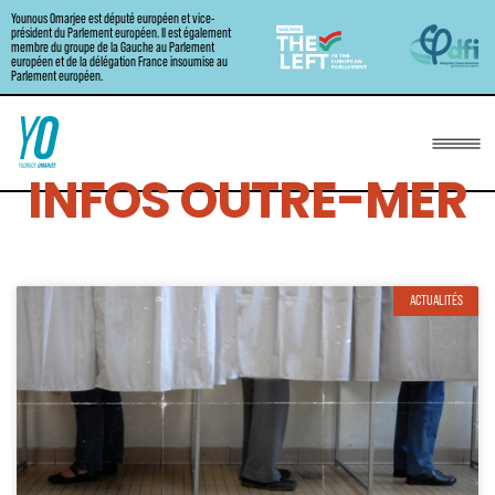
Younous Omarjee est député européen et vice-
Aller
président du Parlement européen. Il est également
membre du groupe de la Gauche au Parlement
au
européen et de la délégation France insoumise au
Parlement européen.
contenu
INFOS OUTRE-MER
ACTUALITÉS