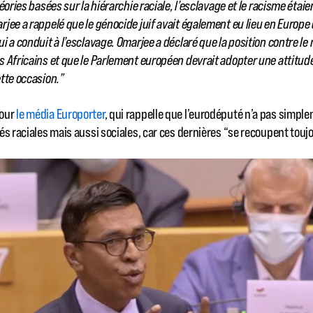
ories basées sur la hiérarchie raciale, l’esclavage et le racisme étaien
rjee a rappelé que le génocide juif avait également eu lieu en Europ
i a conduit à l’esclavage. Omarjee a déclaré que la position contre le
 Africains et que le Parlement européen devrait adopter une attitude
tte occasion.”
pour
le média Europorter
, qui rappelle que l’eurodéputé n’a pas simpl
és raciales mais aussi sociales, car ces dernières “se recoupent touj