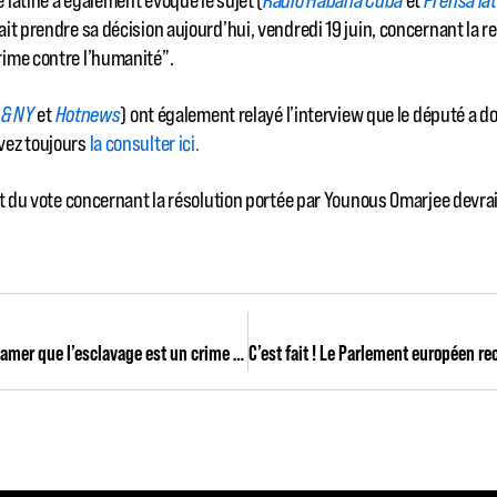
it prendre sa décision aujourd’hui, vendredi 19 juin, concernant la 
ime contre l’humanité”.
 & NY
et
Hotnews
) ont également relayé l’interview que le député a d
vez toujours
la consulter ici.
at du vote concernant la résolution portée par Younous Omarjee devrai
“Nous devons proclamer que l’esclavage est un crime contre l’humanité” – Mon intervention au Parlement européen