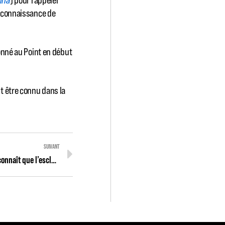
reconnaissance de
onné au Point en début
t être connu dans la
SUIVANT
C’est fait ! Le Parlement européen reconnaît que l’esclavage est un crime contre l’humanité !