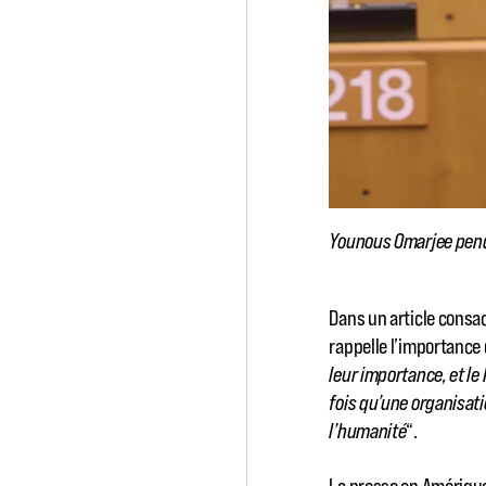
Younous Omarjee penda
Dans un article consac
rappelle l’importance
leur importance, et le
fois qu’une organisati
l’humanité
“.
La presse en Amérique