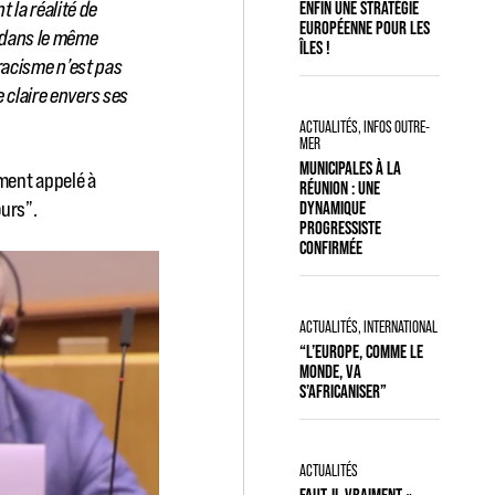
t la réalité de
ENFIN UNE STRATÉGIE
EUROPÉENNE POUR LES
e dans le même
ÎLES !
 racisme n’est pas
 claire envers ses
ACTUALITÉS
,
INFOS OUTRE-
MER
MUNICIPALES À LA
ement appelé à
RÉUNION : UNE
ours”.
DYNAMIQUE
PROGRESSISTE
CONFIRMÉE
ACTUALITÉS
,
INTERNATIONAL
“L’EUROPE, COMME LE
MONDE, VA
S’AFRICANISER”
ACTUALITÉS
FAUT-IL VRAIMENT «