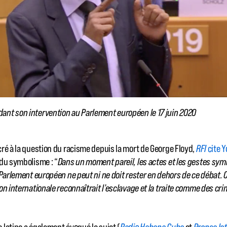
nt son intervention au Parlement européen le 17 juin 2020
ré à la question du racisme depuis la mort de George Floyd,
RFI
cite 
 du symbolisme : “
Dans un moment pareil, les actes et les gestes sym
 Parlement européen ne peut ni ne doit rester en dehors de ce débat. C
on internationale reconnaîtrait l’esclavage et la traite comme des cr
 latine a également évoqué le sujet (
Radio Habana Cuba
et
Prensa la