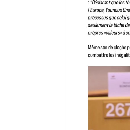
:
“Déclarant que les thé
l’Europe, Younous Oma
processus que celui qu
seulement la tâche des
propres «valeurs» à ce
Même son de cloche 
combattre les inégalit