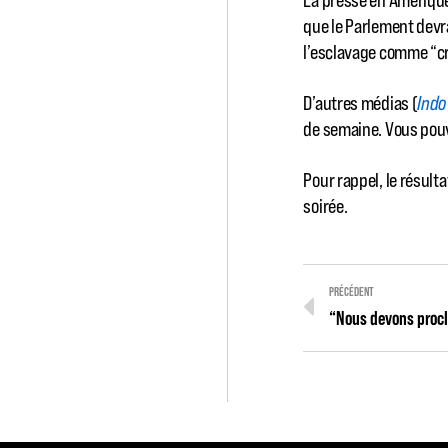
que le Parlement devra
l’esclavage comme “cr
D’autres médias (
Indo
de semaine. Vous pou
Pour rappel, le résult
soirée.
PRÉCÉDENT