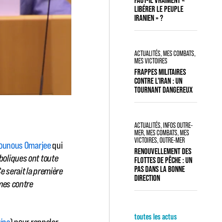
LIBÉRER LE PEUPLE
IRANIEN » ?
ACTUALITÉS
,
MES COMBATS,
MES VICTOIRES
FRAPPES MILITAIRES
CONTRE L’IRAN : UN
TOURNANT DANGEREUX
ACTUALITÉS
,
INFOS OUTRE-
MER
,
MES COMBATS, MES
VICTOIRES
,
OUTRE-MER
Younous Omarjee
qui
RENOUVELLEMENT DES
boliques ont toute
FLOTTES DE PÊCHE : UN
PAS DANS LA BONNE
e serait la première
DIRECTION
imes contre
toutes les actus
tina
) pour rappeler