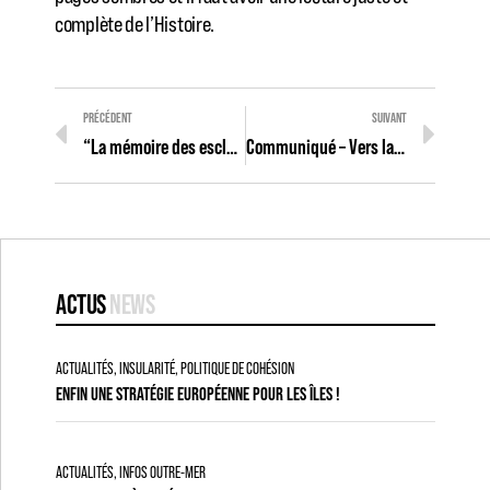
complète de l’Histoire.
PRÉCÉDENT
SUIVANT
“La mémoire des esclaves a été effacée” – Interview pour Paris Match
Communiqué – Vers la reconnaissance par l’UE de la traité transatlantique comme “crime contre l’humanité” ?
ACTUS
NEWS
ACTUALITÉS
,
INSULARITÉ
,
POLITIQUE DE COHÉSION
ENFIN UNE STRATÉGIE EUROPÉENNE POUR LES ÎLES !
ACTUALITÉS
,
INFOS OUTRE-MER