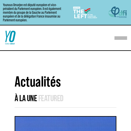
Younous Omarjee est député européen et vice-
Aller
président du Parlement européen. Il est également
membre du groupe de la Gauche au Parlement
au
européen et de la délégation France insoumise au
Parlement européen.
contenu
Actualités
À LA UNE
FEATURED